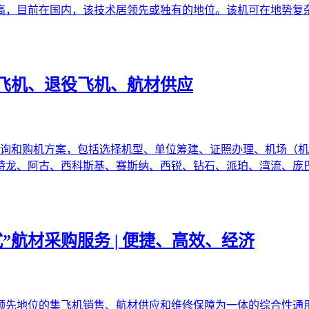
高，目前在国内，该技术居领先或独有的地位。该机可在地势复
飞机、退役飞机、航材供应
咨询和购机方案，包括选择机型、单位筹建、证照办理、机场（机
特龙、阿古、西科斯基、赛斯纳、西锐、钻石、派珀、湾流、庞
”航材采购服务 | 便捷、高效、经济
领先地位的集飞机销售、航材供应和维修保障为一体的综合性通