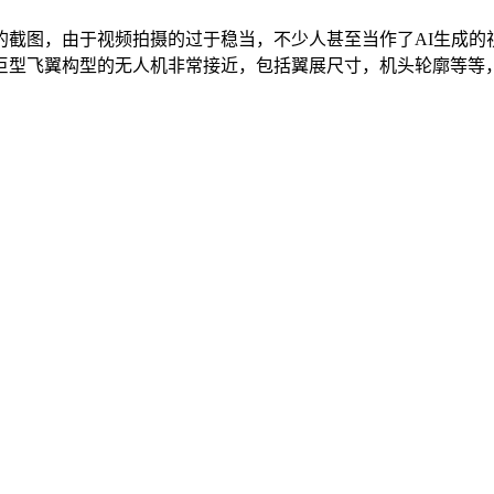
的截图，由于视频拍摄的过于稳当，不少人甚至当作了AI生成的
型飞翼构型的无人机非常接近，包括翼展尺寸，机头轮廓等等，综