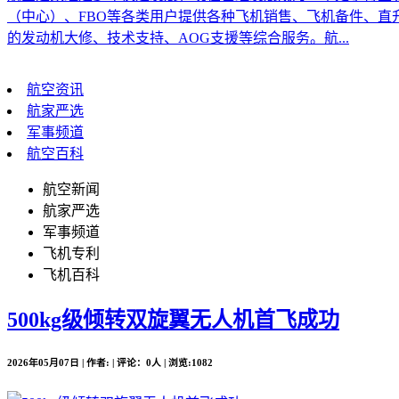
（中心）、FBO等各类用户提供各种飞机销售、飞机备件、
的发动机大修、技术支持、AOG支援等综合服务。航...
航空资讯
航家严选
军事频道
航空百科
航空新闻
航家严选
军事频道
飞机专利
飞机百科
500kg级倾转双旋翼无人机首飞成功
2026年05月07日 | 作者: | 评论：0人 | 浏览:1082