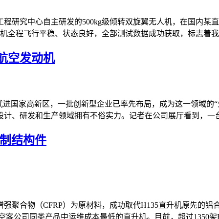
程研究中心自主研发的500kg级倾转双旋翼无人机，在国内某
机全程飞行平稳、状态良好，全部测试数据成功获取，标志着我国
航空发动机
武进国家高新区，一批创新型企业已率先布局，成为这一领域的“先
计、研发和生产领域拥有不俗实力。记者在公司展厅看到，一台八
铝制结构件
强聚合物（CFRP）为原材料，成功取代H135直升机原先的铝
公司同类产品中运维成本最低的直升机。目前，超过1350架H135