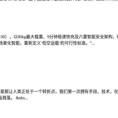
0（FC100），以80kg最大载重、9分钟极速快充及六重智能安
景化智能，重新定义‘低空运载’的可行性标准。”...
027年登陆月球 星舰让人类正处于一个转折点，我们第一次拥有手段
 &nbs...