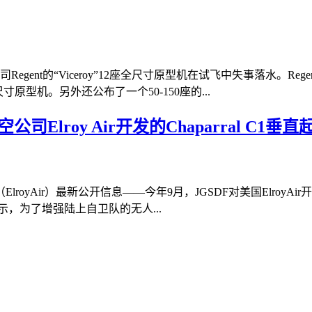
gent的“Viceroy”12座全尺寸原型机在试飞中失事落水。
寸原型机。另外还公布了一个50-150座的...
Elroy Air开发的Chaparral C1
yAir）最新公开信息——今年9月，JGSDF对美国ElroyAir开
示，为了增强陆上自卫队的无人...