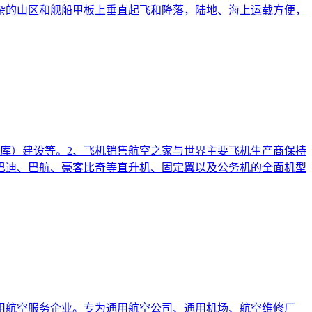
杂的山区和舰船甲板上垂直起飞和降落，陆地、海上运载方便，
库）建设等。2、飞机销售航空之家与世界主要飞机生产商保持
巴迪、巴航、豪客比奇等直升机、固定翼以及公务机的全面机型
用航空服务企业。专为通用航空公司、通用机场、航空维修厂