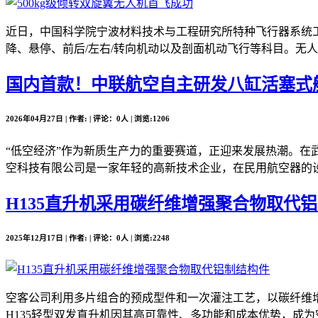
近日，中国科学院宁波材料技术与工程研究所特种飞行器系统工
降、悬停、前后/左右/转向机动以及剖面机动飞行等科目。无人
国内首款！中联航空自主研发八缸活塞式
2026年04月27日 | 作者: | 评论：0人 | 浏览:1206
“低空经济”作为新质生产力的重要赛道，正迎来发展热潮。在
空科技有限公司是一家年轻的高新技术企业，在民用航空器的设
H135直升机采用碳纤维增强聚合物取代
2025年12月17日 | 作者: | 评论：0人 | 浏览:2248
空客公司利用多片组合的预成型件和一次灌注工艺，以碳纤维增
H135轻型双发直升机因其高可靠性、多功能和成本优势，成为空客