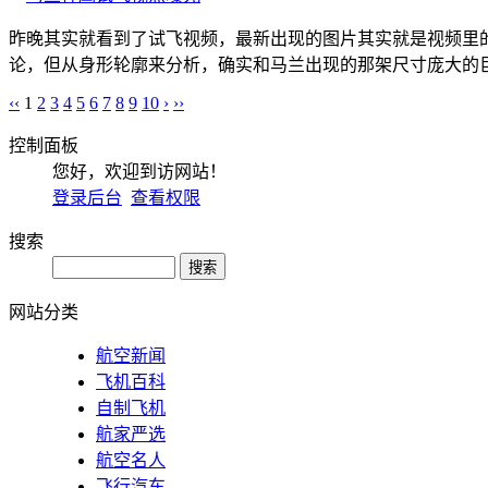
昨晚其实就看到了试飞视频，最新出现的图片其实就是视频里
论，但从身形轮廓来分析，确实和马兰出现的那架尺寸庞大的巨
‹‹
1
2
3
4
5
6
7
8
9
10
›
››
控制面板
您好，欢迎到访网站！
登录后台
查看权限
搜索
网站分类
航空新闻
飞机百科
自制飞机
航家严选
航空名人
飞行汽车