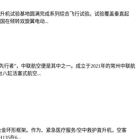
直升机试验基地圆满完成系列综合飞行试验。试验覆盖垂直起
在倾转双旋翼电动...
行者”，中联航空便是其中之一。成立于2021年的常州中联航
缸活塞式航空...
合金环形框架。作为、紧急医疗服务/空中救护直升机，空客
在6...