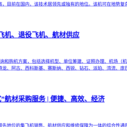
高，目前在国内，该技术居领先或独有的地位。该机可在地势复
飞机、退役飞机、航材供应
咨询和购机方案，包括选择机型、单位筹建、证照办理、机场（机
特龙、阿古、西科斯基、赛斯纳、西锐、钻石、派珀、湾流、庞
”航材采购服务 | 便捷、高效、经济
领先地位的集飞机销售、航材供应和维修保障为一体的综合性通