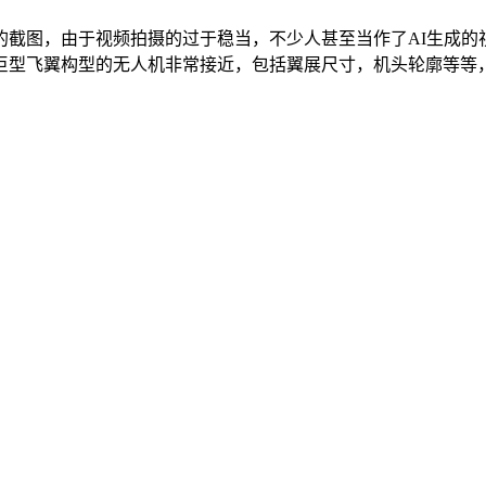
的截图，由于视频拍摄的过于稳当，不少人甚至当作了AI生成的
型飞翼构型的无人机非常接近，包括翼展尺寸，机头轮廓等等，综