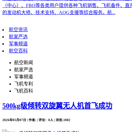
（中心）、FBO等各类用户提供各种飞机销售、飞机备件、
的发动机大修、技术支持、AOG支援等综合服务。航...
航空资讯
航家严选
军事频道
航空百科
航空新闻
航家严选
军事频道
飞机专利
飞机百科
500kg级倾转双旋翼无人机首飞成功
2026年05月07日 | 作者: | 评论：0人 | 浏览:1082