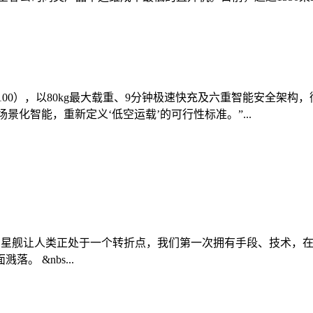
0（FC100），以80kg最大载重、9分钟极速快充及六重智能安
景化智能，重新定义‘低空运载’的可行性标准。”...
027年登陆月球 星舰让人类正处于一个转折点，我们第一次拥有手段
 &nbs...