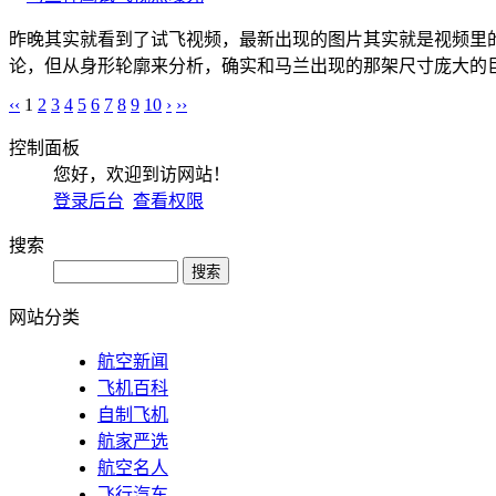
昨晚其实就看到了试飞视频，最新出现的图片其实就是视频里
论，但从身形轮廓来分析，确实和马兰出现的那架尺寸庞大的巨
‹‹
1
2
3
4
5
6
7
8
9
10
›
››
控制面板
您好，欢迎到访网站！
登录后台
查看权限
搜索
网站分类
航空新闻
飞机百科
自制飞机
航家严选
航空名人
飞行汽车