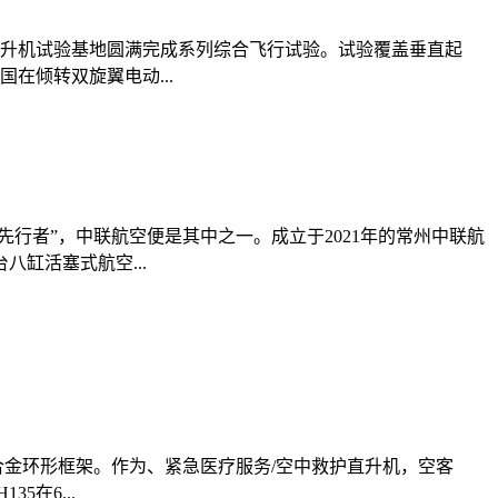
直升机试验基地圆满完成系列综合飞行试验。试验覆盖垂直起
在倾转双旋翼电动...
行者”，中联航空便是其中之一。成立于2021年的常州中联航
缸活塞式航空...
合金环形框架。作为、紧急医疗服务/空中救护直升机，空客
在6...