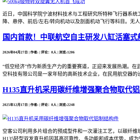
近日，中国科学院宁波材料技术与工程研究所特种飞行器系统工
降、悬停、前后/左右/转向机动以及剖面机动飞行等科目。无人
国内首款！中联航空自主研发八缸活塞式
2026年04月27日 | 作者: | 评论：0人 | 浏览:1206
“低空经济”作为新质生产力的重要赛道，正迎来发展热潮。在
空科技有限公司是一家年轻的高新技术企业，在民用航空器的设
H135直升机采用碳纤维增强聚合物取代
2025年12月17日 | 作者: | 评论：0人 | 浏览:2248
空客公司利用多片组合的预成型件和一次灌注工艺，以碳纤维增
H135轻型双发直升机因其高可靠性、多功能和成本优势，成为空客