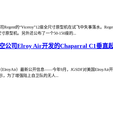
gent的“Viceroy”12座全尺寸原型机在试飞中失事落水。
寸原型机。另外还公布了一个50-150座的...
Elroy Air开发的Chaparral C1
yAir）最新公开信息——今年9月，JGSDF对美国ElroyAir开
示，为了增强陆上自卫队的无人...