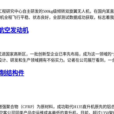
程研究中心自主研发的500kg级倾转双旋翼无人机，在国内某
机全程飞行平稳、状态良好，全部测试数据成功获取，标志着我国
航空发动机
武进国家高新区，一批创新型企业已率先布局，成为这一领域的“先
计、研发和生产领域拥有不俗实力。记者在公司展厅看到，一台八
铝制结构件
强聚合物（CFRP）为原材料，成功取代H135直升机原先的铝
公司同类产品中运维成本最低的直升机。目前，超过1350架H135