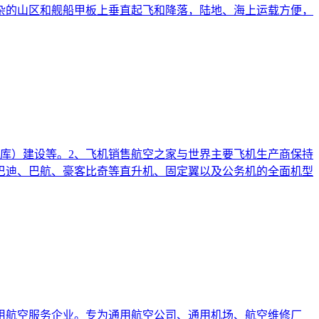
杂的山区和舰船甲板上垂直起飞和降落，陆地、海上运载方便，
库）建设等。2、飞机销售航空之家与世界主要飞机生产商保持
巴迪、巴航、豪客比奇等直升机、固定翼以及公务机的全面机型
用航空服务企业。专为通用航空公司、通用机场、航空维修厂