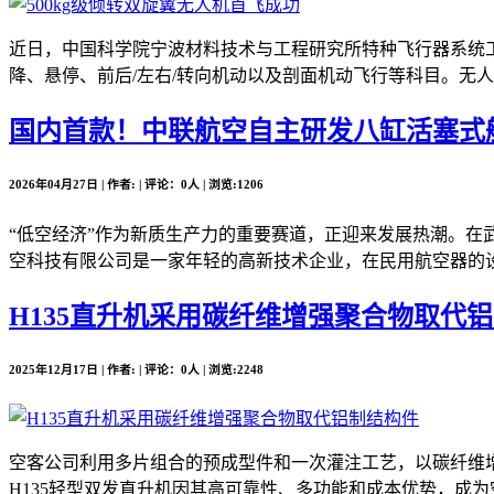
近日，中国科学院宁波材料技术与工程研究所特种飞行器系统工
降、悬停、前后/左右/转向机动以及剖面机动飞行等科目。无人
国内首款！中联航空自主研发八缸活塞式
2026年04月27日 | 作者: | 评论：0人 | 浏览:1206
“低空经济”作为新质生产力的重要赛道，正迎来发展热潮。在
空科技有限公司是一家年轻的高新技术企业，在民用航空器的设
H135直升机采用碳纤维增强聚合物取代
2025年12月17日 | 作者: | 评论：0人 | 浏览:2248
空客公司利用多片组合的预成型件和一次灌注工艺，以碳纤维增
H135轻型双发直升机因其高可靠性、多功能和成本优势，成为空客