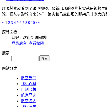
昨晚其实就看到了试飞视频，最新出现的图片其实就是视频里
论，但从身形轮廓来分析，确实和马兰出现的那架尺寸庞大的巨
‹‹
1
2
3
4
5
6
7
8
9
10
›
››
控制面板
您好，欢迎到访网站！
登录后台
查看权限
搜索
网站分类
航空新闻
飞机百科
自制飞机
航家严选
航空名人
飞行汽车