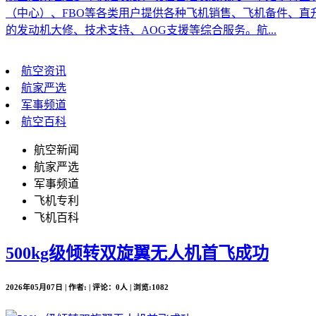
（中心）、FBO等各类用户提供各种飞机销售、飞机备件、
的发动机大修、技术支持、AOG支援等综合服务。航...
航空资讯
航家严选
军事频道
航空百科
航空新闻
航家严选
军事频道
飞机专利
飞机百科
500kg级倾转双旋翼无人机首飞成功
2026年05月07日 | 作者: | 评论：0人 | 浏览:1082