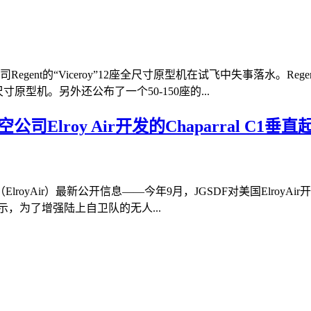
gent的“Viceroy”12座全尺寸原型机在试飞中失事落水。
寸原型机。另外还公布了一个50-150座的...
Elroy Air开发的Chaparral C1
yAir）最新公开信息——今年9月，JGSDF对美国ElroyAir开
示，为了增强陆上自卫队的无人...