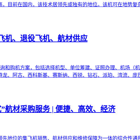
高，目前在国内，该技术居领先或独有的地位。该机可在地势复
飞机、退役飞机、航材供应
咨询和购机方案，包括选择机型、单位筹建、证照办理、机场（机
特龙、阿古、西科斯基、赛斯纳、西锐、钻石、派珀、湾流、庞
”航材采购服务 | 便捷、高效、经济
领先地位的集飞机销售、航材供应和维修保障为一体的综合性通