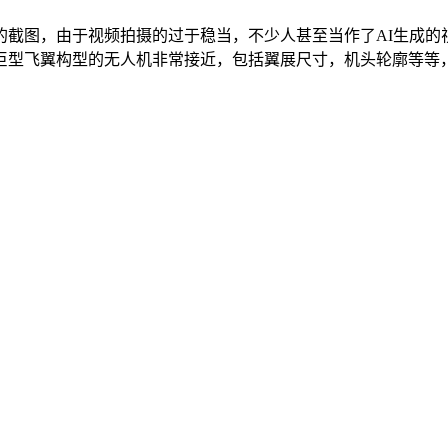
的截图，由于视频拍摄的过于稳当，不少人甚至当作了AI生成的
型飞翼构型的无人机非常接近，包括翼展尺寸，机头轮廓等等，综