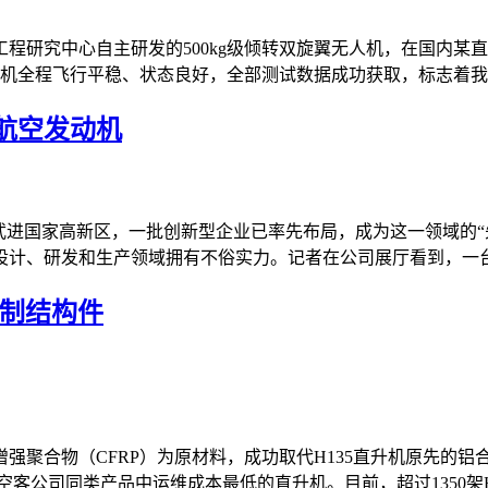
程研究中心自主研发的500kg级倾转双旋翼无人机，在国内某
机全程飞行平稳、状态良好，全部测试数据成功获取，标志着我国
航空发动机
武进国家高新区，一批创新型企业已率先布局，成为这一领域的“先
计、研发和生产领域拥有不俗实力。记者在公司展厅看到，一台八
铝制结构件
强聚合物（CFRP）为原材料，成功取代H135直升机原先的铝
公司同类产品中运维成本最低的直升机。目前，超过1350架H135