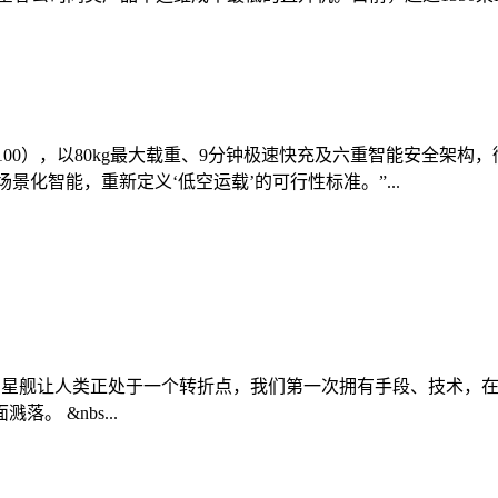
0（FC100），以80kg最大载重、9分钟极速快充及六重智能安
景化智能，重新定义‘低空运载’的可行性标准。”...
027年登陆月球 星舰让人类正处于一个转折点，我们第一次拥有手段
 &nbs...