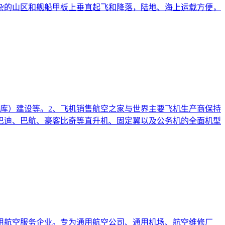
杂的山区和舰船甲板上垂直起飞和降落，陆地、海上运载方便，
库）建设等。2、飞机销售航空之家与世界主要飞机生产商保持
巴迪、巴航、豪客比奇等直升机、固定翼以及公务机的全面机型
用航空服务企业。专为通用航空公司、通用机场、航空维修厂