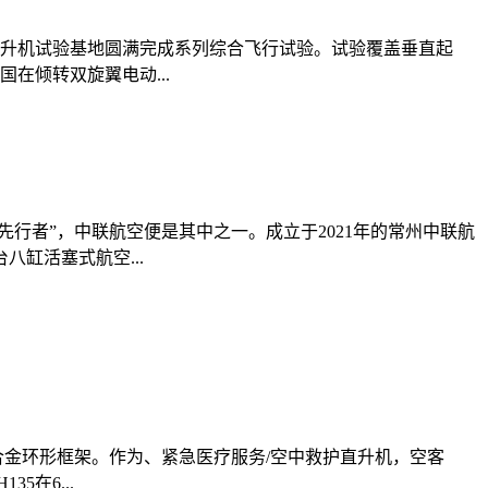
直升机试验基地圆满完成系列综合飞行试验。试验覆盖垂直起
在倾转双旋翼电动...
行者”，中联航空便是其中之一。成立于2021年的常州中联航
缸活塞式航空...
合金环形框架。作为、紧急医疗服务/空中救护直升机，空客
在6...