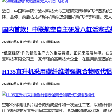
近日，中国科学院宁波材料技术与工程研究所特种飞行器系统工
降、悬停、前后/左右/转向机动以及剖面机动飞行等科目。无人
国内首款！中联航空自主研发八缸活塞式
2026年04月27日 | 作者: | 评论：0人 | 浏览:1206
“低空经济”作为新质生产力的重要赛道，正迎来发展热潮。在
空科技有限公司是一家年轻的高新技术企业，在民用航空器的设
H135直升机采用碳纤维增强聚合物取代
2025年12月17日 | 作者: | 评论：0人 | 浏览:2248
空客公司利用多片组合的预成型件和一次灌注工艺，以碳纤维增
H135轻型双发直升机因其高可靠性、多功能和成本优势，成为空客