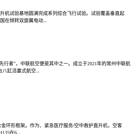
直升机试验基地圆满完成系列综合飞行试验。试验覆盖垂直起
在倾转双旋翼电动...
行者”，中联航空便是其中之一。成立于2021年的常州中联航
缸活塞式航空...
合金环形框架。作为、紧急医疗服务/空中救护直升机，空客
在6...