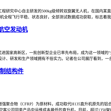
程研究中心自主研发的500kg级倾转双旋翼无人机，在国内某
机全程飞行平稳、状态良好，全部测试数据成功获取，标志着我国
航空发动机
武进国家高新区，一批创新型企业已率先布局，成为这一领域的“先
计、研发和生产领域拥有不俗实力。记者在公司展厅看到，一台八
铝制结构件
强聚合物（CFRP）为原材料，成功取代H135直升机原先的铝
公司同类产品中运维成本最低的直升机。目前，超过1350架H135