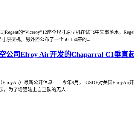
gent的“Viceroy”12座全尺寸原型机在试飞中失事落水。
寸原型机。另外还公布了一个50-150座的...
Elroy Air开发的Chaparral C1
yAir）最新公开信息——今年9月，JGSDF对美国ElroyAir开
示，为了增强陆上自卫队的无人...