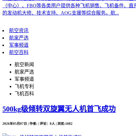
（中心）、FBO等各类用户提供各种飞机销售、飞机备件、
的发动机大修、技术支持、AOG支援等综合服务。航...
航空资讯
航家严选
军事频道
航空百科
航空新闻
航家严选
军事频道
飞机专利
飞机百科
500kg级倾转双旋翼无人机首飞成功
2026年05月07日 | 作者: | 评论：0人 | 浏览:1082