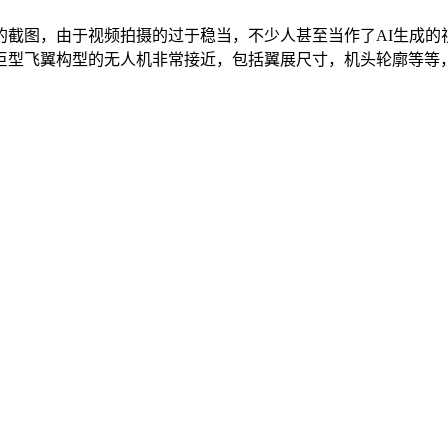
的截图，由于视频拍摄的过于稳当，不少人甚至当作了AI生成的
型飞翼构型的无人机非常接近，包括翼展尺寸，机头轮廓等等，综