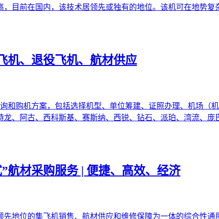
高，目前在国内，该技术居领先或独有的地位。该机可在地势复
飞机、退役飞机、航材供应
咨询和购机方案，包括选择机型、单位筹建、证照办理、机场（机
特龙、阿古、西科斯基、赛斯纳、西锐、钻石、派珀、湾流、庞
”航材采购服务 | 便捷、高效、经济
领先地位的集飞机销售、航材供应和维修保障为一体的综合性通