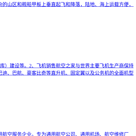
杂的山区和舰船甲板上垂直起飞和降落，陆地、海上运载方便，
库）建设等。2、飞机销售航空之家与世界主要飞机生产商保持
巴迪、巴航、豪客比奇等直升机、固定翼以及公务机的全面机型
用航空服务企业。专为通用航空公司、通用机场、航空维修厂