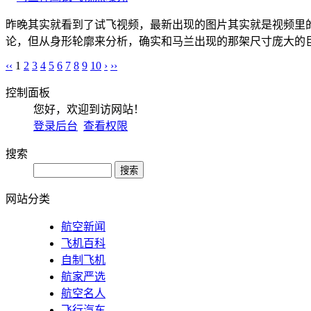
昨晚其实就看到了试飞视频，最新出现的图片其实就是视频里
论，但从身形轮廓来分析，确实和马兰出现的那架尺寸庞大的巨
‹‹
1
2
3
4
5
6
7
8
9
10
›
››
控制面板
您好，欢迎到访网站！
登录后台
查看权限
搜索
网站分类
航空新闻
飞机百科
自制飞机
航家严选
航空名人
飞行汽车