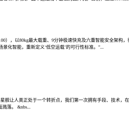
0（FC100），以80kg最大载重、9分钟极速快充及六重智能安
景化智能，重新定义‘低空运载’的可行性标准。”...
027年登陆月球 星舰让人类正处于一个转折点，我们第一次拥有手段
 &nbs...