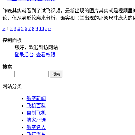
昨晚其实就看到了试飞视频，最新出现的图片其实就是视频里
论，但从身形轮廓来分析，确实和马兰出现的那架尺寸庞大的巨
‹‹
1
2
3
4
5
6
7
8
9
10
›
››
控制面板
您好，欢迎到访网站！
登录后台
查看权限
搜索
网站分类
航空新闻
飞机百科
自制飞机
航家严选
航空名人
飞行汽车