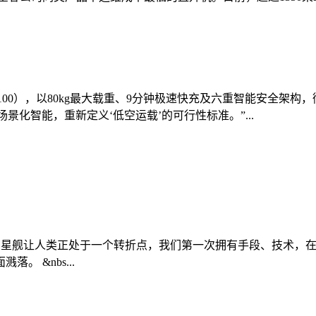
0（FC100），以80kg最大载重、9分钟极速快充及六重智能安
景化智能，重新定义‘低空运载’的可行性标准。”...
027年登陆月球 星舰让人类正处于一个转折点，我们第一次拥有手段
 &nbs...