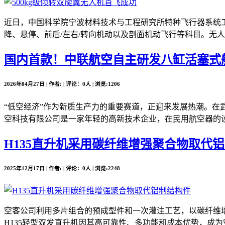
近日，中国科学院宁波材料技术与工程研究所特种飞行器系统工
降、悬停、前后/左右/转向机动以及剖面机动飞行等科目。无人
国内首款！中联航空自主研发八缸活塞式
2026年04月27日 | 作者: | 评论：0人 | 浏览:1206
“低空经济”作为新质生产力的重要赛道，正迎来发展热潮。在
空科技有限公司是一家年轻的高新技术企业，在民用航空器的设
H135直升机采用碳纤维增强聚合物取代
2025年12月17日 | 作者: | 评论：0人 | 浏览:2248
空客公司利用多片组合的预成型件和一次灌注工艺，以碳纤维增
H135轻型双发直升机因其高可靠性、多功能和成本优势，成为空客