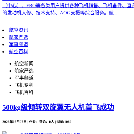
（中心）、FBO等各类用户提供各种飞机销售、飞机备件、
的发动机大修、技术支持、AOG支援等综合服务。航...
航空资讯
航家严选
军事频道
航空百科
航空新闻
航家严选
军事频道
飞机专利
飞机百科
500kg级倾转双旋翼无人机首飞成功
2026年05月07日 | 作者: | 评论：0人 | 浏览:1082