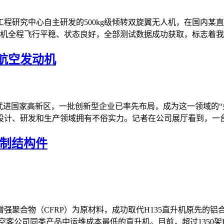
程研究中心自主研发的500kg级倾转双旋翼无人机，在国内某
机全程飞行平稳、状态良好，全部测试数据成功获取，标志着我国
航空发动机
武进国家高新区，一批创新型企业已率先布局，成为这一领域的“先
计、研发和生产领域拥有不俗实力。记者在公司展厅看到，一台八
铝制结构件
强聚合物（CFRP）为原材料，成功取代H135直升机原先的铝
公司同类产品中运维成本最低的直升机。目前，超过1350架H135