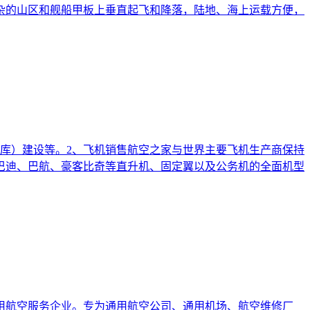
杂的山区和舰船甲板上垂直起飞和降落，陆地、海上运载方便，
库）建设等。2、飞机销售航空之家与世界主要飞机生产商保持
巴迪、巴航、豪客比奇等直升机、固定翼以及公务机的全面机型
用航空服务企业。专为通用航空公司、通用机场、航空维修厂