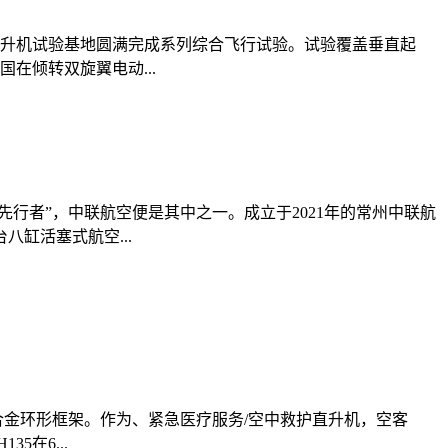
直升机试验基地圆满完成系列综合飞行试验。试验覆盖垂直起
在倾转双旋翼电动...
行者”，中联航空便是其中之一。成立于2021年的常州中联航
缸活塞式航空...
合金环形框架。作为、紧急医疗服务/空中救护直升机，空客
在6...