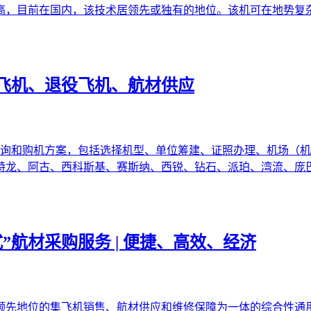
高，目前在国内，该技术居领先或独有的地位。该机可在地势复
飞机、退役飞机、航材供应
咨询和购机方案，包括选择机型、单位筹建、证照办理、机场（机
特龙、阿古、西科斯基、赛斯纳、西锐、钻石、派珀、湾流、庞
”航材采购服务 | 便捷、高效、经济
领先地位的集飞机销售、航材供应和维修保障为一体的综合性通