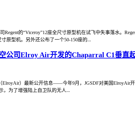
gent的“Viceroy”12座全尺寸原型机在试飞中失事落水。
寸原型机。另外还公布了一个50-150座的...
Elroy Air开发的Chaparral C1
yAir）最新公开信息——今年9月，JGSDF对美国ElroyAir开
示，为了增强陆上自卫队的无人...