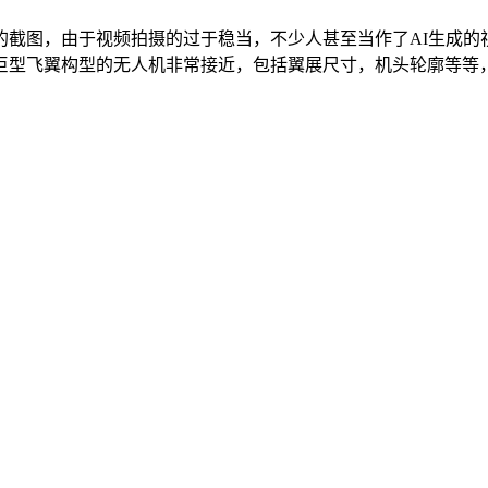
的截图，由于视频拍摄的过于稳当，不少人甚至当作了AI生成的
型飞翼构型的无人机非常接近，包括翼展尺寸，机头轮廓等等，综