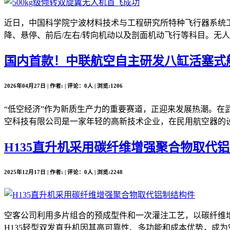
近日，中国科学院宁波材料技术与工程研究所特种飞行器系统工
降、悬停、前后/左右/转向机动以及剖面机动飞行等科目。无人
国内首款！中联航空自主研发八缸活塞式
2026年04月27日 | 作者: | 评论：0人 | 浏览:1206
“低空经济”作为新质生产力的重要赛道，正迎来发展热潮。在
空科技有限公司是一家年轻的高新技术企业，在民用航空器的设
H135直升机采用碳纤维增强聚合物取代
2025年12月17日 | 作者: | 评论：0人 | 浏览:2248
空客公司利用多片组合的预成型件和一次灌注工艺，以碳纤维增
H135轻型双发直升机因其高可靠性、多功能和成本优势，成为空客