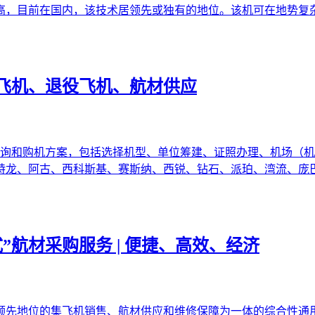
高，目前在国内，该技术居领先或独有的地位。该机可在地势复
飞机、退役飞机、航材供应
咨询和购机方案，包括选择机型、单位筹建、证照办理、机场（机
特龙、阿古、西科斯基、赛斯纳、西锐、钻石、派珀、湾流、庞
”航材采购服务 | 便捷、高效、经济
领先地位的集飞机销售、航材供应和维修保障为一体的综合性通