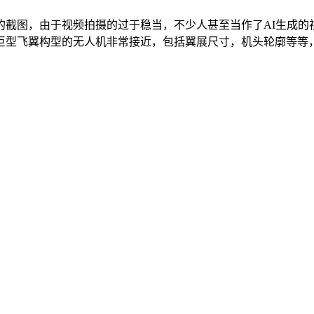
的截图，由于视频拍摄的过于稳当，不少人甚至当作了AI生成的
型飞翼构型的无人机非常接近，包括翼展尺寸，机头轮廓等等，综