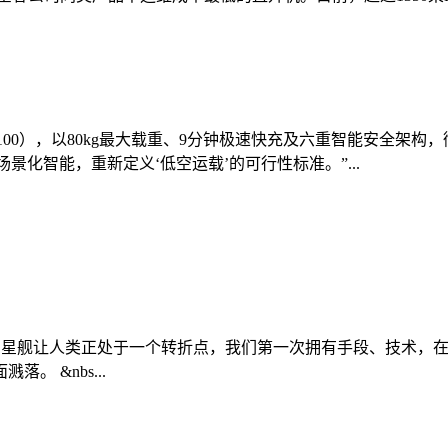
0（FC100），以80kg最大载重、9分钟极速快充及六重智能安
景化智能，重新定义‘低空运载’的可行性标准。”...
027年登陆月球 星舰让人类正处于一个转折点，我们第一次拥有手段
 &nbs...