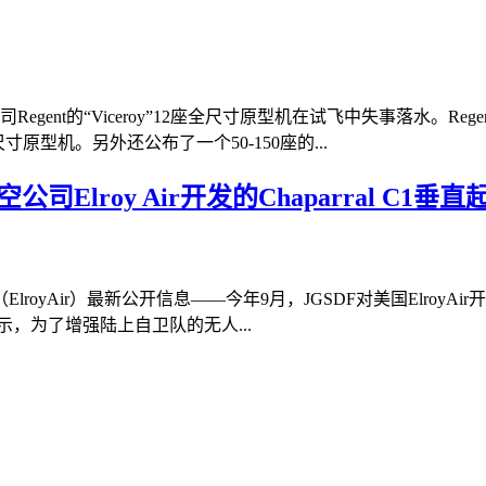
gent的“Viceroy”12座全尺寸原型机在试飞中失事落水。
寸原型机。另外还公布了一个50-150座的...
Elroy Air开发的Chaparral C1
yAir）最新公开信息——今年9月，JGSDF对美国ElroyAir开
示，为了增强陆上自卫队的无人...