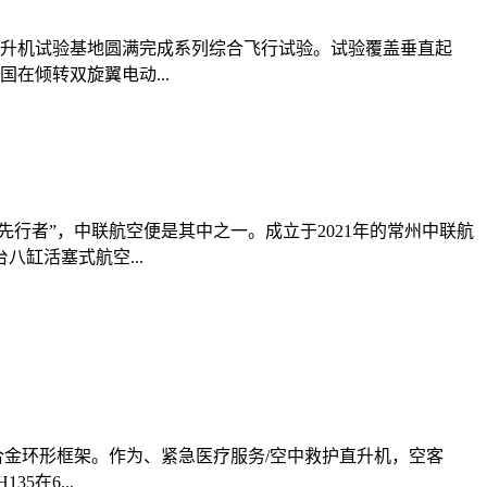
直升机试验基地圆满完成系列综合飞行试验。试验覆盖垂直起
在倾转双旋翼电动...
行者”，中联航空便是其中之一。成立于2021年的常州中联航
缸活塞式航空...
合金环形框架。作为、紧急医疗服务/空中救护直升机，空客
在6...