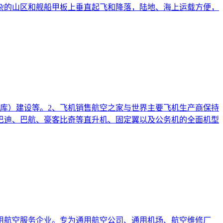
杂的山区和舰船甲板上垂直起飞和降落，陆地、海上运载方便，
库）建设等。2、飞机销售航空之家与世界主要飞机生产商保持
巴迪、巴航、豪客比奇等直升机、固定翼以及公务机的全面机型
用航空服务企业。专为通用航空公司、通用机场、航空维修厂