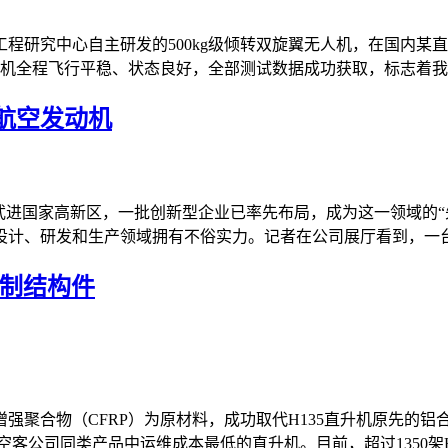
程研究中心自主研发的500kg级倾转双旋翼无人机，在国内某
机全程飞行平稳、状态良好，全部测试数据成功获取，标志着我国
航空发动机
武进国家高新区，一批创新型企业已率先布局，成为这一领域的“先
计、研发和生产领域拥有不俗实力。记者在公司展厅看到，一台八
铝制结构件
强聚合物（CFRP）为原材料，成功取代H135直升机原先的铝
公司同类产品中运维成本最低的直升机。目前，超过1350架H135