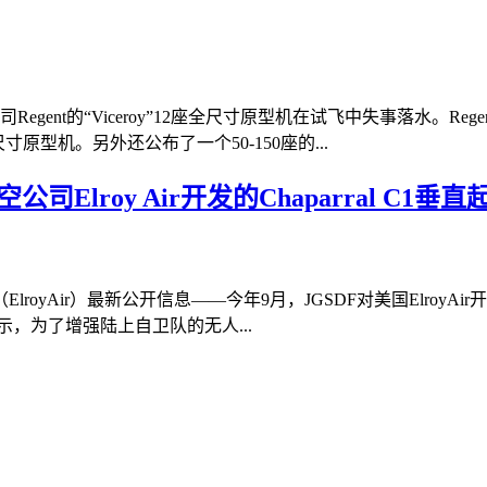
gent的“Viceroy”12座全尺寸原型机在试飞中失事落水。
寸原型机。另外还公布了一个50-150座的...
Elroy Air开发的Chaparral C1
yAir）最新公开信息——今年9月，JGSDF对美国ElroyAir开
示，为了增强陆上自卫队的无人...