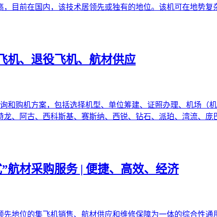
高，目前在国内，该技术居领先或独有的地位。该机可在地势复
飞机、退役飞机、航材供应
咨询和购机方案，包括选择机型、单位筹建、证照办理、机场（机
特龙、阿古、西科斯基、赛斯纳、西锐、钻石、派珀、湾流、庞
”航材采购服务 | 便捷、高效、经济
领先地位的集飞机销售、航材供应和维修保障为一体的综合性通