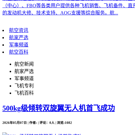
（中心）、FBO等各类用户提供各种飞机销售、飞机备件、
的发动机大修、技术支持、AOG支援等综合服务。航...
航空资讯
航家严选
军事频道
航空百科
航空新闻
航家严选
军事频道
飞机专利
飞机百科
500kg级倾转双旋翼无人机首飞成功
2026年05月07日 | 作者: | 评论：0人 | 浏览:1082