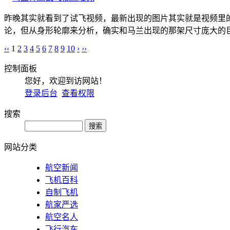
昨晚其实就看到了试飞视频，最新出现的图片其实就是视频里
论，但从身形轮廓来分析，确实和马兰出现的那架尺寸庞大的巨
‹‹
1
2
3
4
5
6
7
8
9
10
›
››
控制面板
您好，欢迎到访网站！
登录后台
查看权限
搜索
网站分类
航空新闻
飞机百科
自制飞机
航家严选
航空名人
飞行汽车