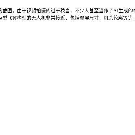
的截图，由于视频拍摄的过于稳当，不少人甚至当作了AI生成的
型飞翼构型的无人机非常接近，包括翼展尺寸，机头轮廓等等，综