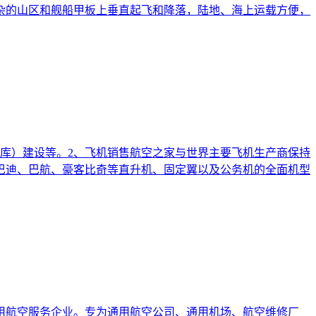
杂的山区和舰船甲板上垂直起飞和降落，陆地、海上运载方便，
库）建设等。2、飞机销售航空之家与世界主要飞机生产商保持
巴迪、巴航、豪客比奇等直升机、固定翼以及公务机的全面机型
用航空服务企业。专为通用航空公司、通用机场、航空维修厂