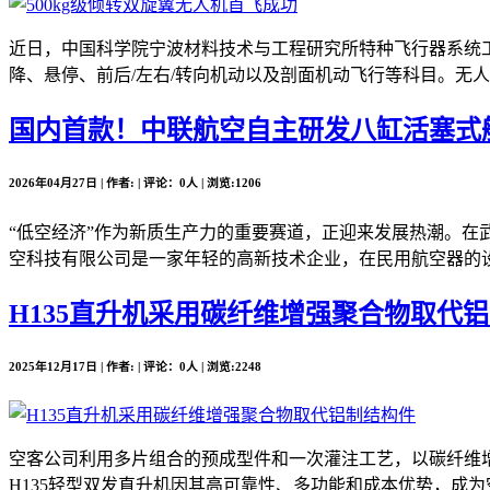
近日，中国科学院宁波材料技术与工程研究所特种飞行器系统工
降、悬停、前后/左右/转向机动以及剖面机动飞行等科目。无人
国内首款！中联航空自主研发八缸活塞式
2026年04月27日 | 作者: | 评论：0人 | 浏览:1206
“低空经济”作为新质生产力的重要赛道，正迎来发展热潮。在
空科技有限公司是一家年轻的高新技术企业，在民用航空器的设
H135直升机采用碳纤维增强聚合物取代
2025年12月17日 | 作者: | 评论：0人 | 浏览:2248
空客公司利用多片组合的预成型件和一次灌注工艺，以碳纤维增
H135轻型双发直升机因其高可靠性、多功能和成本优势，成为空客