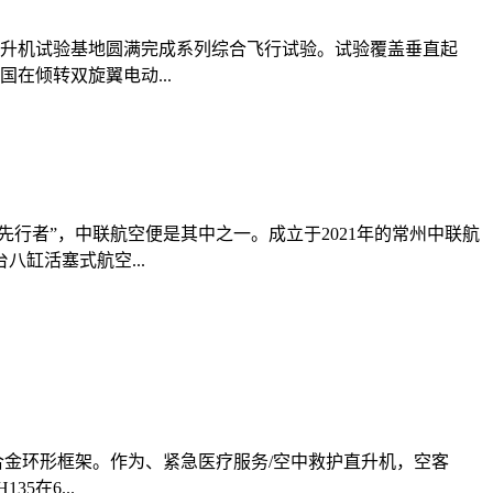
直升机试验基地圆满完成系列综合飞行试验。试验覆盖垂直起
在倾转双旋翼电动...
行者”，中联航空便是其中之一。成立于2021年的常州中联航
缸活塞式航空...
合金环形框架。作为、紧急医疗服务/空中救护直升机，空客
在6...