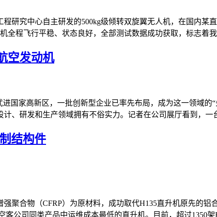
程研究中心自主研发的500kg级倾转双旋翼无人机，在国内某
机全程飞行平稳、状态良好，全部测试数据成功获取，标志着我国
航空发动机
武进国家高新区，一批创新型企业已率先布局，成为这一领域的“先
计、研发和生产领域拥有不俗实力。记者在公司展厅看到，一台八
铝制结构件
强聚合物（CFRP）为原材料，成功取代H135直升机原先的铝
公司同类产品中运维成本最低的直升机。目前，超过1350架H135