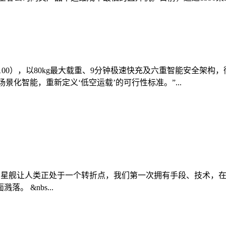
0（FC100），以80kg最大载重、9分钟极速快充及六重智能安
景化智能，重新定义‘低空运载’的可行性标准。”...
027年登陆月球 星舰让人类正处于一个转折点，我们第一次拥有手段
 &nbs...