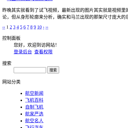
昨晚其实就看到了试飞视频，最新出现的图片其实就是视频里
论，但从身形轮廓来分析，确实和马兰出现的那架尺寸庞大的巨
‹‹
1
2
3
4
5
6
7
8
9
10
›
››
控制面板
您好，欢迎到访网站！
登录后台
查看权限
搜索
网站分类
航空新闻
飞机百科
自制飞机
航家严选
航空名人
飞行汽车