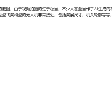
的截图，由于视频拍摄的过于稳当，不少人甚至当作了AI生成的
型飞翼构型的无人机非常接近，包括翼展尺寸，机头轮廓等等，综