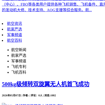
（中心）、FBO等各类用户提供各种飞机销售、飞机备件、
的发动机大修、技术支持、AOG支援等综合服务。航...
航空资讯
航家严选
军事频道
航空百科
航空新闻
航家严选
军事频道
飞机专利
飞机百科
500kg级倾转双旋翼无人机首飞成功
2026年05月07日 | 作者: | 评论：0人 | 浏览:1082