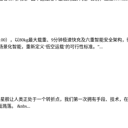
0（FC100），以80kg最大载重、9分钟极速快充及六重智能安
景化智能，重新定义‘低空运载’的可行性标准。”...
027年登陆月球 星舰让人类正处于一个转折点，我们第一次拥有手段
 &nbs...