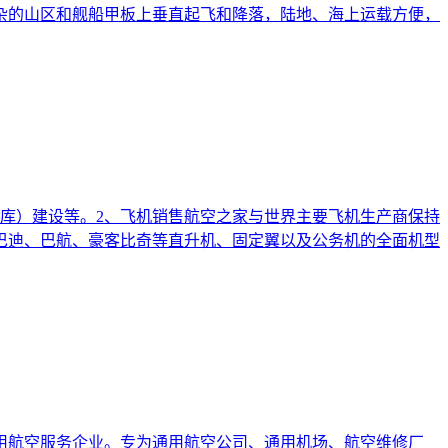
杂的山区和舰船甲板上垂直起飞和降落，陆地、海上运载方便，
库）建设等。2、飞机销售航空之家与世界主要飞机生产商保持
巴迪、巴航、豪客比奇等直升机、固定翼以及公务机的全面机型
用航空服务企业。专为通用航空公司、通用机场、航空维修厂