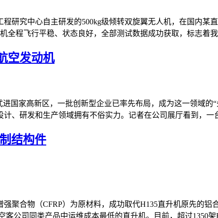
程研究中心自主研发的500kg级倾转双旋翼无人机，在国内某
机全程飞行平稳、状态良好，全部测试数据成功获取，标志着我国
航空发动机
武进国家高新区，一批创新型企业已率先布局，成为这一领域的“先
计、研发和生产领域拥有不俗实力。记者在公司展厅看到，一台八
铝制结构件
强聚合物（CFRP）为原材料，成功取代H135直升机原先的铝
公司同类产品中运维成本最低的直升机。目前，超过1350架H135