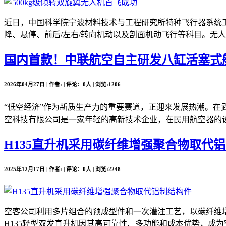
近日，中国科学院宁波材料技术与工程研究所特种飞行器系统工
降、悬停、前后/左右/转向机动以及剖面机动飞行等科目。无人
国内首款！中联航空自主研发八缸活塞式
2026年04月27日 | 作者: | 评论：0人 | 浏览:1206
“低空经济”作为新质生产力的重要赛道，正迎来发展热潮。在
空科技有限公司是一家年轻的高新技术企业，在民用航空器的设
H135直升机采用碳纤维增强聚合物取代
2025年12月17日 | 作者: | 评论：0人 | 浏览:2248
空客公司利用多片组合的预成型件和一次灌注工艺，以碳纤维增
H135轻型双发直升机因其高可靠性、多功能和成本优势，成为空客