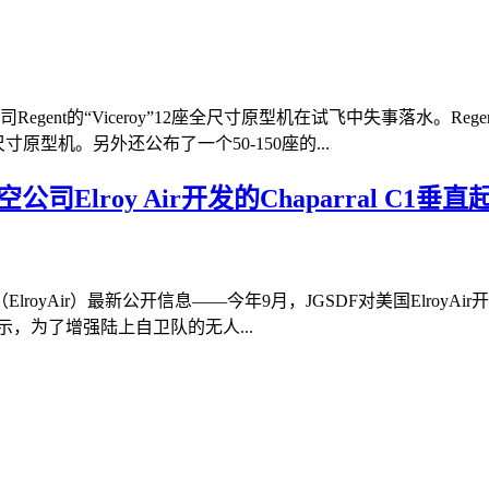
gent的“Viceroy”12座全尺寸原型机在试飞中失事落水。
寸原型机。另外还公布了一个50-150座的...
Elroy Air开发的Chaparral C1
yAir）最新公开信息——今年9月，JGSDF对美国ElroyAir开
示，为了增强陆上自卫队的无人...