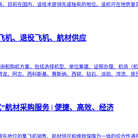
高，目前在国内，该技术居领先或独有的地位。该机可在地势复
飞机、退役飞机、航材供应
咨询和购机方案，包括选择机型、单位筹建、证照办理、机场（机
特龙、阿古、西科斯基、赛斯纳、西锐、钻石、派珀、湾流、庞
”航材采购服务 | 便捷、高效、经济
领先地位的集飞机销售、航材供应和维修保障为一体的综合性通