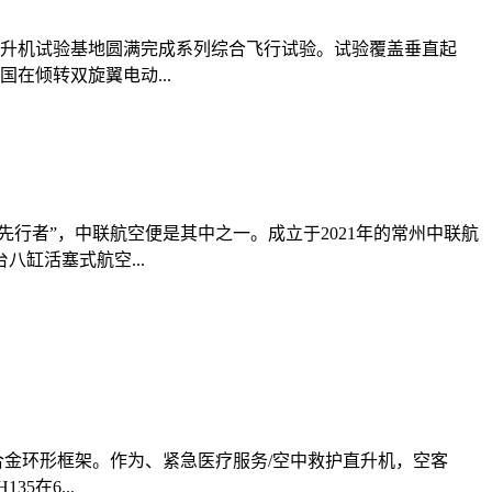
直升机试验基地圆满完成系列综合飞行试验。试验覆盖垂直起
在倾转双旋翼电动...
行者”，中联航空便是其中之一。成立于2021年的常州中联航
缸活塞式航空...
合金环形框架。作为、紧急医疗服务/空中救护直升机，空客
在6...