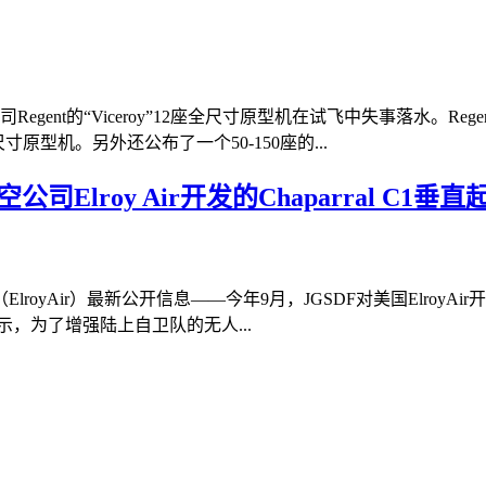
gent的“Viceroy”12座全尺寸原型机在试飞中失事落水。
寸原型机。另外还公布了一个50-150座的...
Elroy Air开发的Chaparral C1
yAir）最新公开信息——今年9月，JGSDF对美国ElroyAir开
示，为了增强陆上自卫队的无人...