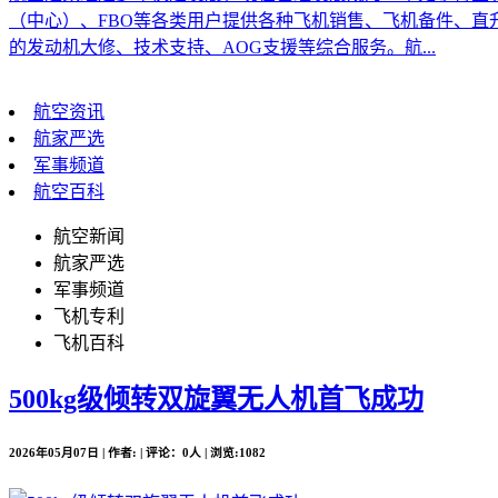
（中心）、FBO等各类用户提供各种飞机销售、飞机备件、
的发动机大修、技术支持、AOG支援等综合服务。航...
航空资讯
航家严选
军事频道
航空百科
航空新闻
航家严选
军事频道
飞机专利
飞机百科
500kg级倾转双旋翼无人机首飞成功
2026年05月07日 | 作者: | 评论：0人 | 浏览:1082