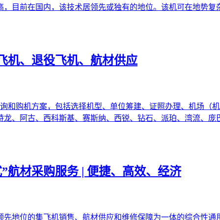
高，目前在国内，该技术居领先或独有的地位。该机可在地势复
飞机、退役飞机、航材供应
咨询和购机方案，包括选择机型、单位筹建、证照办理、机场（机
特龙、阿古、西科斯基、赛斯纳、西锐、钻石、派珀、湾流、庞
”航材采购服务 | 便捷、高效、经济
领先地位的集飞机销售、航材供应和维修保障为一体的综合性通