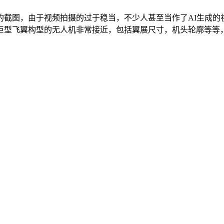
的截图，由于视频拍摄的过于稳当，不少人甚至当作了AI生成的
型飞翼构型的无人机非常接近，包括翼展尺寸，机头轮廓等等，综