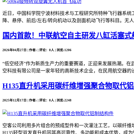
近日，中国科学院宁波材料技术与工程研究所特种飞行器系统工
降、悬停、前后/左右/转向机动以及剖面机动飞行等科目。无人
国内首款！中联航空自主研发八缸活塞式
2026年04月27日 | 作者: | 评论：0人 | 浏览:1206
“低空经济”作为新质生产力的重要赛道，正迎来发展热潮。在
空科技有限公司是一家年轻的高新技术企业，在民用航空器的设
H135直升机采用碳纤维增强聚合物取代
2025年12月17日 | 作者: | 评论：0人 | 浏览:2248
空客公司利用多片组合的预成型件和一次灌注工艺，以碳纤维增
H135轻型双发直升机因其高可靠性、多功能和成本优势，成为空客