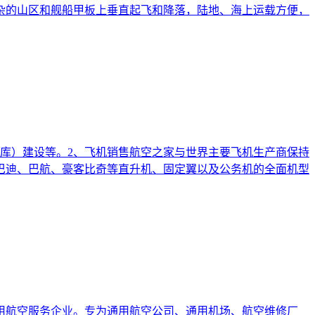
杂的山区和舰船甲板上垂直起飞和降落，陆地、海上运载方便，
库）建设等。2、飞机销售航空之家与世界主要飞机生产商保持
巴迪、巴航、豪客比奇等直升机、固定翼以及公务机的全面机型
用航空服务企业。专为通用航空公司、通用机场、航空维修厂