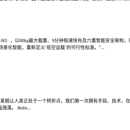
0（FC100），以80kg最大载重、9分钟极速快充及六重智能安
景化智能，重新定义‘低空运载’的可行性标准。”...
027年登陆月球 星舰让人类正处于一个转折点，我们第一次拥有手段
 &nbs...