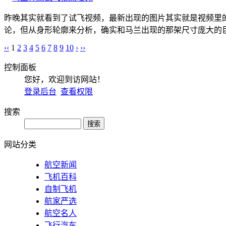
昨晚其实就看到了试飞视频，最新出现的图片其实就是视频里
论，但从身形轮廓来分析，确实和马兰出现的那架尺寸庞大的巨
‹‹
1
2
3
4
5
6
7
8
9
10
›
››
控制面板
您好，欢迎到访网站！
登录后台
查看权限
搜索
网站分类
航空新闻
飞机百科
自制飞机
航家严选
航空名人
飞行汽车