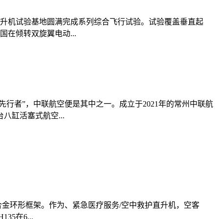
直升机试验基地圆满完成系列综合飞行试验。试验覆盖垂直起
在倾转双旋翼电动...
行者”，中联航空便是其中之一。成立于2021年的常州中联航
缸活塞式航空...
合金环形框架。作为、紧急医疗服务/空中救护直升机，空客
在6...