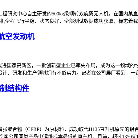
程研究中心自主研发的500kg级倾转双旋翼无人机，在国内某
机全程飞行平稳、状态良好，全部测试数据成功获取，标志着我国
航空发动机
武进国家高新区，一批创新型企业已率先布局，成为这一领域的“先
计、研发和生产领域拥有不俗实力。记者在公司展厅看到，一台八
铝制结构件
强聚合物（CFRP）为原材料，成功取代H135直升机原先的铝
公司同类产品中运维成本最低的直升机。目前，超过1350架H135