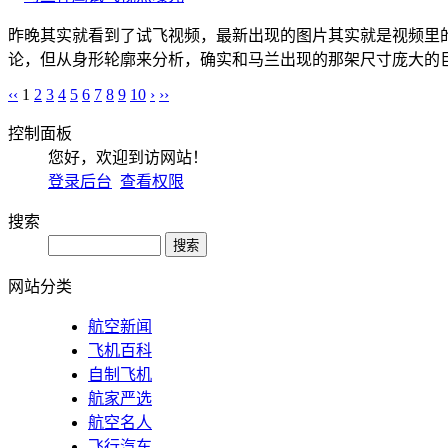
昨晚其实就看到了试飞视频，最新出现的图片其实就是视频里
论，但从身形轮廓来分析，确实和马兰出现的那架尺寸庞大的巨
‹‹
1
2
3
4
5
6
7
8
9
10
›
››
控制面板
您好，欢迎到访网站！
登录后台
查看权限
搜索
网站分类
航空新闻
飞机百科
自制飞机
航家严选
航空名人
飞行汽车