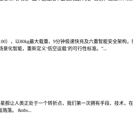
0（FC100），以80kg最大载重、9分钟极速快充及六重智能安
景化智能，重新定义‘低空运载’的可行性标准。”...
027年登陆月球 星舰让人类正处于一个转折点，我们第一次拥有手段
 &nbs...