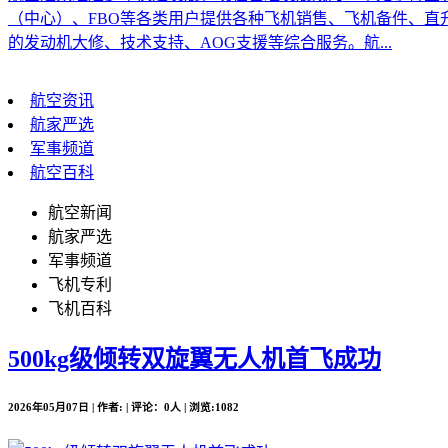
（中心）、FBO等各类用户提供各种飞机销售、飞机备件、
的发动机大修、技术支持、AOG支援等综合服务。航...
航空资讯
航家严选
军事频道
航空百科
航空新闻
航家严选
军事频道
飞机专利
飞机百科
500kg级倾转双旋翼无人机首飞成功
2026年05月07日 | 作者: | 评论：0人 | 浏览:1082