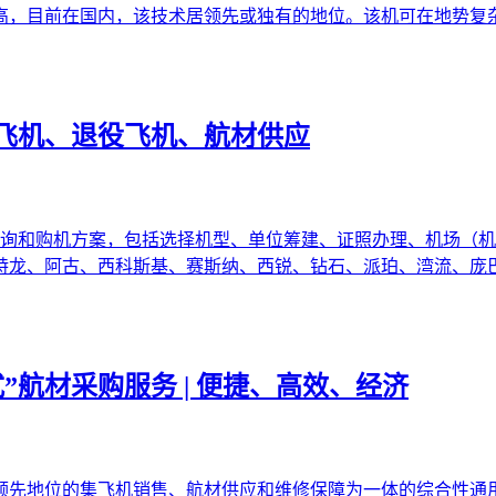
高，目前在国内，该技术居领先或独有的地位。该机可在地势复
飞机、退役飞机、航材供应
咨询和购机方案，包括选择机型、单位筹建、证照办理、机场（机
特龙、阿古、西科斯基、赛斯纳、西锐、钻石、派珀、湾流、庞
”航材采购服务 | 便捷、高效、经济
领先地位的集飞机销售、航材供应和维修保障为一体的综合性通