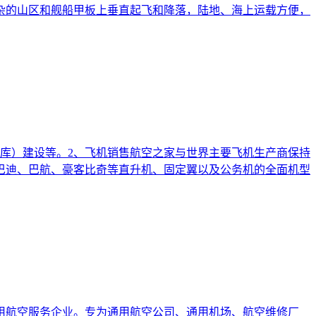
杂的山区和舰船甲板上垂直起飞和降落，陆地、海上运载方便，
库）建设等。2、飞机销售航空之家与世界主要飞机生产商保持
巴迪、巴航、豪客比奇等直升机、固定翼以及公务机的全面机型
用航空服务企业。专为通用航空公司、通用机场、航空维修厂