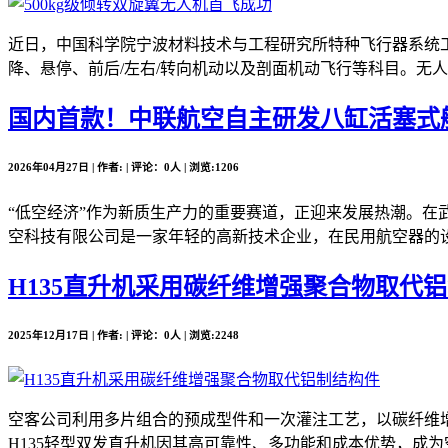
近日，中国科学院宁波材料技术与工程研究所特种飞行器系统工
降、悬停、前后/左右/转向机动以及剖面机动飞行等科目。无人
国内首款！中联航空自主研发八缸活塞式
2026年04月27日 | 作者: | 评论：0人 | 浏览:1206
“低空经济”作为新质生产力的重要赛道，正迎来发展热潮。在
空科技有限公司是一家年轻的高新技术企业，在民用航空器的设
H135直升机采用碳纤维增强聚合物取代
2025年12月17日 | 作者: | 评论：0人 | 浏览:2248
空客公司利用多片组合的预成型件和一次灌注工艺，以碳纤维增
H135轻型双发直升机因其高可靠性、多功能和成本优势，成为空客