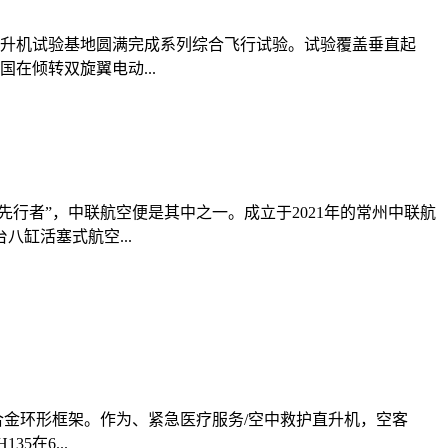
直升机试验基地圆满完成系列综合飞行试验。试验覆盖垂直起
在倾转双旋翼电动...
行者”，中联航空便是其中之一。成立于2021年的常州中联航
缸活塞式航空...
合金环形框架。作为、紧急医疗服务/空中救护直升机，空客
在6...