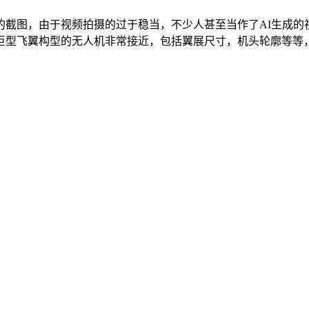
的截图，由于视频拍摄的过于稳当，不少人甚至当作了AI生成的
型飞翼构型的无人机非常接近，包括翼展尺寸，机头轮廓等等，综