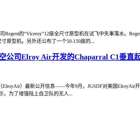
gent的“Viceroy”12座全尺寸原型机在试飞中失事落水。
寸原型机。另外还公布了一个50-150座的...
Elroy Air开发的Chaparral C1
yAir）最新公开信息——今年9月，JGSDF对美国ElroyAir开
示，为了增强陆上自卫队的无人...