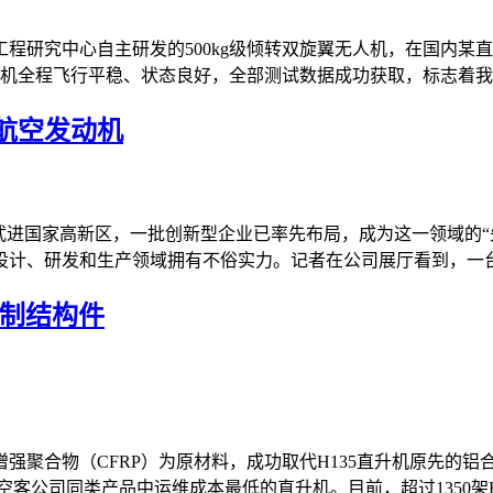
程研究中心自主研发的500kg级倾转双旋翼无人机，在国内某
机全程飞行平稳、状态良好，全部测试数据成功获取，标志着我国
航空发动机
武进国家高新区，一批创新型企业已率先布局，成为这一领域的“先
计、研发和生产领域拥有不俗实力。记者在公司展厅看到，一台八
铝制结构件
强聚合物（CFRP）为原材料，成功取代H135直升机原先的铝
公司同类产品中运维成本最低的直升机。目前，超过1350架H135