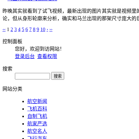
昨晚其实就看到了试飞视频，最新出现的图片其实就是视频里
论，但从身形轮廓来分析，确实和马兰出现的那架尺寸庞大的巨
‹‹
1
2
3
4
5
6
7
8
9
10
›
››
控制面板
您好，欢迎到访网站！
登录后台
查看权限
搜索
网站分类
航空新闻
飞机百科
自制飞机
航家严选
航空名人
飞行汽车