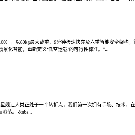
0（FC100），以80kg最大载重、9分钟极速快充及六重智能安
景化智能，重新定义‘低空运载’的可行性标准。”...
027年登陆月球 星舰让人类正处于一个转折点，我们第一次拥有手段
 &nbs...