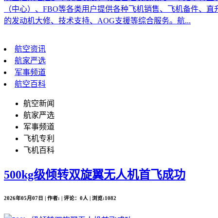
（中心）、FBO等各类用户提供各种飞机销售、飞机备件、
的发动机大修、技术支持、AOG支援等综合服务。航...
航空资讯
航家严选
军事频道
航空百科
航空新闻
航家严选
军事频道
飞机专利
飞机百科
500kg级倾转双旋翼无人机首飞成功
2026年05月07日 | 作者: | 评论：0人 | 浏览:1082