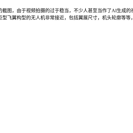
的截图，由于视频拍摄的过于稳当，不少人甚至当作了AI生成的
型飞翼构型的无人机非常接近，包括翼展尺寸，机头轮廓等等，综