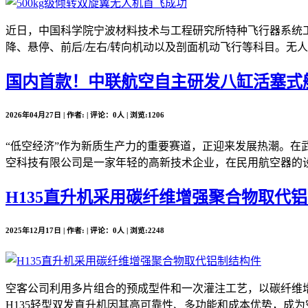
近日，中国科学院宁波材料技术与工程研究所特种飞行器系统工
降、悬停、前后/左右/转向机动以及剖面机动飞行等科目。无人
国内首款！中联航空自主研发八缸活塞式
2026年04月27日 | 作者: | 评论：0人 | 浏览:1206
“低空经济”作为新质生产力的重要赛道，正迎来发展热潮。在
空科技有限公司是一家年轻的高新技术企业，在民用航空器的设
H135直升机采用碳纤维增强聚合物取代
2025年12月17日 | 作者: | 评论：0人 | 浏览:2248
空客公司利用多片组合的预成型件和一次灌注工艺，以碳纤维增
H135轻型双发直升机因其高可靠性、多功能和成本优势，成为空客