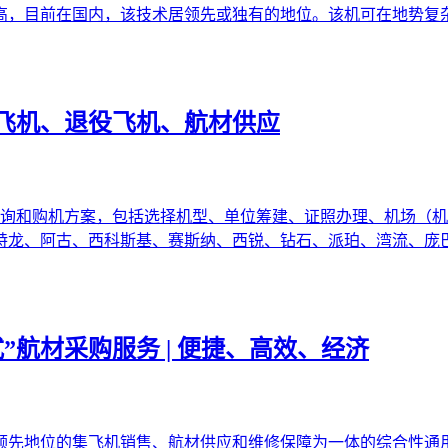
高，目前在国内，该技术居领先或独有的地位。该机可在地势复
飞机、退役飞机、航材供应
咨询和购机方案，包括选择机型、单位筹建、证照办理、机场（机
特龙、阿古、西科斯基、赛斯纳、西锐、钻石、派珀、湾流、庞
”航材采购服务 | 便捷、高效、经济
领先地位的集飞机销售、航材供应和维修保障为一体的综合性通