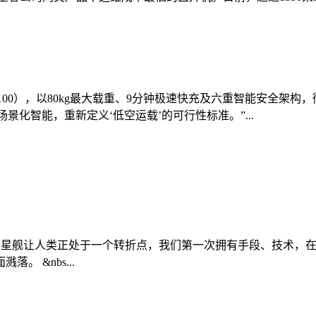
0（FC100），以80kg最大载重、9分钟极速快充及六重智能安
景化智能，重新定义‘低空运载’的可行性标准。”...
027年登陆月球 星舰让人类正处于一个转折点，我们第一次拥有手段
 &nbs...