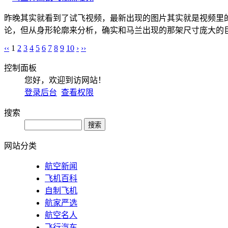
昨晚其实就看到了试飞视频，最新出现的图片其实就是视频里
论，但从身形轮廓来分析，确实和马兰出现的那架尺寸庞大的巨
‹‹
1
2
3
4
5
6
7
8
9
10
›
››
控制面板
您好，欢迎到访网站！
登录后台
查看权限
搜索
网站分类
航空新闻
飞机百科
自制飞机
航家严选
航空名人
飞行汽车