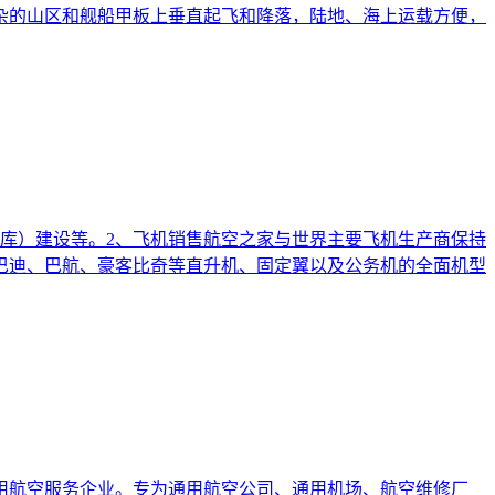
杂的山区和舰船甲板上垂直起飞和降落，陆地、海上运载方便，
库）建设等。2、飞机销售航空之家与世界主要飞机生产商保持
巴迪、巴航、豪客比奇等直升机、固定翼以及公务机的全面机型
用航空服务企业。专为通用航空公司、通用机场、航空维修厂