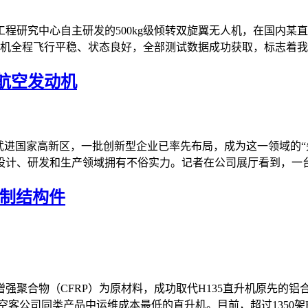
程研究中心自主研发的500kg级倾转双旋翼无人机，在国内某
机全程飞行平稳、状态良好，全部测试数据成功获取，标志着我国
航空发动机
武进国家高新区，一批创新型企业已率先布局，成为这一领域的“先
计、研发和生产领域拥有不俗实力。记者在公司展厅看到，一台八
铝制结构件
强聚合物（CFRP）为原材料，成功取代H135直升机原先的铝
公司同类产品中运维成本最低的直升机。目前，超过1350架H135