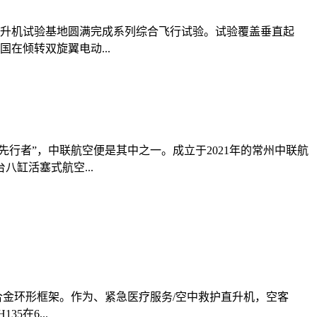
直升机试验基地圆满完成系列综合飞行试验。试验覆盖垂直起
在倾转双旋翼电动...
行者”，中联航空便是其中之一。成立于2021年的常州中联航
缸活塞式航空...
合金环形框架。作为、紧急医疗服务/空中救护直升机，空客
在6...