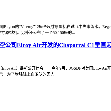
gent的“Viceroy”12座全尺寸原型机在试飞中失事落水。
寸原型机。另外还公布了一个50-150座的...
Elroy Air开发的Chaparral C1
yAir）最新公开信息——今年9月，JGSDF对美国ElroyAir开
示，为了增强陆上自卫队的无人...