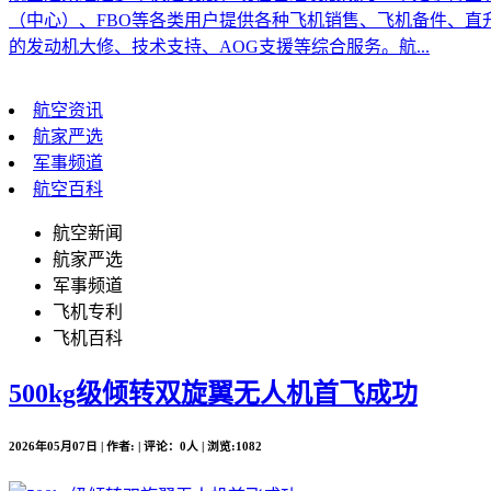
（中心）、FBO等各类用户提供各种飞机销售、飞机备件、
的发动机大修、技术支持、AOG支援等综合服务。航...
航空资讯
航家严选
军事频道
航空百科
航空新闻
航家严选
军事频道
飞机专利
飞机百科
500kg级倾转双旋翼无人机首飞成功
2026年05月07日 | 作者: | 评论：0人 | 浏览:1082