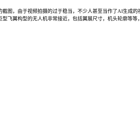
的截图，由于视频拍摄的过于稳当，不少人甚至当作了AI生成的
型飞翼构型的无人机非常接近，包括翼展尺寸，机头轮廓等等，综