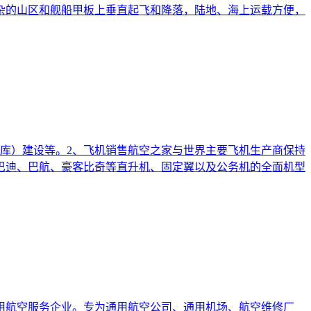
杂的山区和舰船甲板上垂直起飞和降落，陆地、海上运载方便，
库）建设等。2、飞机销售航空之家与世界主要飞机生产商保持
巴迪、巴航、豪客比奇等直升机、固定翼以及公务机的全面机型
用航空服务企业。专为通用航空公司、通用机场、航空维修厂