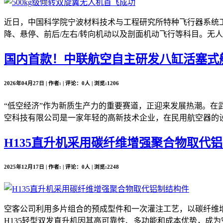
近日，中国科学院宁波材料技术与工程研究所特种飞行器系统工
降、悬停、前后/左右/转向机动以及剖面机动飞行等科目。无人
国内首款！中联航空自主研发八缸活塞式
2026年04月27日 | 作者: | 评论：0人 | 浏览:1206
“低空经济”作为新质生产力的重要赛道，正迎来发展热潮。在
空科技有限公司是一家年轻的高新技术企业，在民用航空器的设
H135直升机采用碳纤维增强聚合物取代
2025年12月17日 | 作者: | 评论：0人 | 浏览:2248
空客公司利用多片组合的预成型件和一次灌注工艺，以碳纤维增
H135轻型双发直升机因其高可靠性、多功能和成本优势，成为空客