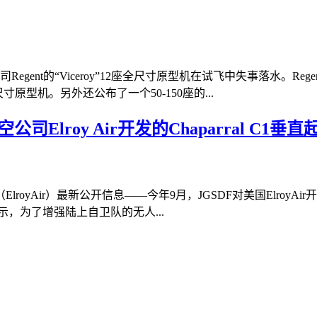
gent的“Viceroy”12座全尺寸原型机在试飞中失事落水。
寸原型机。另外还公布了一个50-150座的...
Elroy Air开发的Chaparral C1
yAir）最新公开信息——今年9月，JGSDF对美国ElroyAir开
示，为了增强陆上自卫队的无人...