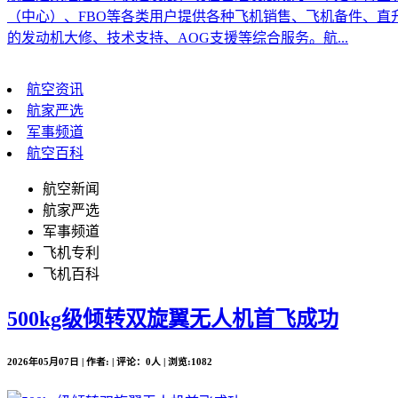
（中心）、FBO等各类用户提供各种飞机销售、飞机备件、
的发动机大修、技术支持、AOG支援等综合服务。航...
航空资讯
航家严选
军事频道
航空百科
航空新闻
航家严选
军事频道
飞机专利
飞机百科
500kg级倾转双旋翼无人机首飞成功
2026年05月07日 | 作者: | 评论：0人 | 浏览:1082