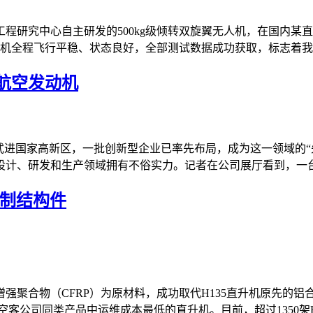
程研究中心自主研发的500kg级倾转双旋翼无人机，在国内某
机全程飞行平稳、状态良好，全部测试数据成功获取，标志着我国
航空发动机
武进国家高新区，一批创新型企业已率先布局，成为这一领域的“先
计、研发和生产领域拥有不俗实力。记者在公司展厅看到，一台八
铝制结构件
强聚合物（CFRP）为原材料，成功取代H135直升机原先的铝
公司同类产品中运维成本最低的直升机。目前，超过1350架H135