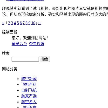
昨晚其实就看到了试飞视频，最新出现的图片其实就是视频里
论，但从身形轮廓来分析，确实和马兰出现的那架尺寸庞大的巨
‹‹
1
2
3
4
5
6
7
8
9
10
›
››
控制面板
您好，欢迎到访网站！
登录后台
查看权限
搜索
网站分类
航空新闻
飞机百科
自制飞机
航家严选
航空名人
飞行汽车