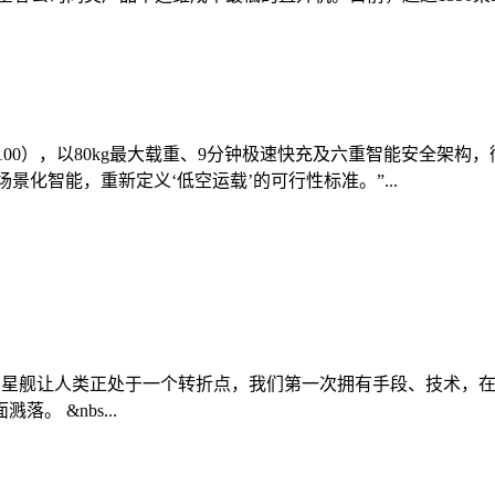
0（FC100），以80kg最大载重、9分钟极速快充及六重智能安
景化智能，重新定义‘低空运载’的可行性标准。”...
027年登陆月球 星舰让人类正处于一个转折点，我们第一次拥有手段
 &nbs...