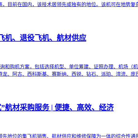
高，目前在国内，该技术居领先或独有的地位。该机可在地势复
飞机、退役飞机、航材供应
咨询和购机方案，包括选择机型、单位筹建、证照办理、机场（机
特龙、阿古、西科斯基、赛斯纳、西锐、钻石、派珀、湾流、庞
”航材采购服务 | 便捷、高效、经济
领先地位的集飞机销售、航材供应和维修保障为一体的综合性通