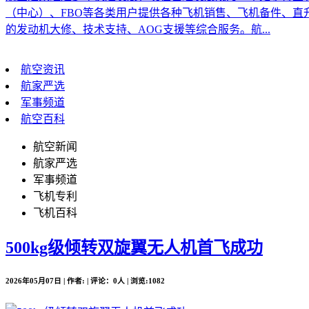
（中心）、FBO等各类用户提供各种飞机销售、飞机备件、
的发动机大修、技术支持、AOG支援等综合服务。航...
航空资讯
航家严选
军事频道
航空百科
航空新闻
航家严选
军事频道
飞机专利
飞机百科
500kg级倾转双旋翼无人机首飞成功
2026年05月07日 | 作者: | 评论：0人 | 浏览:1082