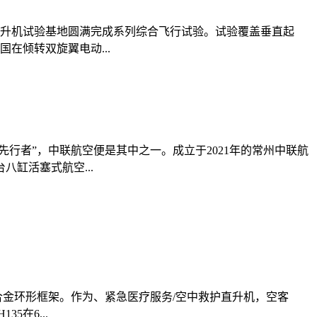
直升机试验基地圆满完成系列综合飞行试验。试验覆盖垂直起
在倾转双旋翼电动...
行者”，中联航空便是其中之一。成立于2021年的常州中联航
缸活塞式航空...
合金环形框架。作为、紧急医疗服务/空中救护直升机，空客
在6...