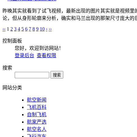
昨晚其实就看到了试飞视频，最新出现的图片其实就是视频里
论，但从身形轮廓来分析，确实和马兰出现的那架尺寸庞大的巨
‹‹
1
2
3
4
5
6
7
8
9
10
›
››
控制面板
您好，欢迎到访网站！
登录后台
查看权限
搜索
网站分类
航空新闻
飞机百科
自制飞机
航家严选
航空名人
飞行汽车