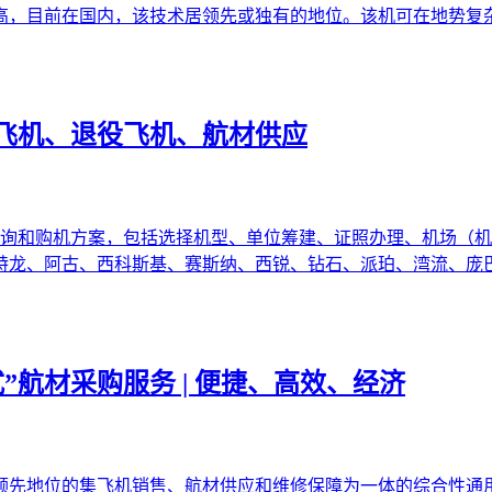
高，目前在国内，该技术居领先或独有的地位。该机可在地势复
飞机、退役飞机、航材供应
咨询和购机方案，包括选择机型、单位筹建、证照办理、机场（机
特龙、阿古、西科斯基、赛斯纳、西锐、钻石、派珀、湾流、庞
”航材采购服务 | 便捷、高效、经济
领先地位的集飞机销售、航材供应和维修保障为一体的综合性通