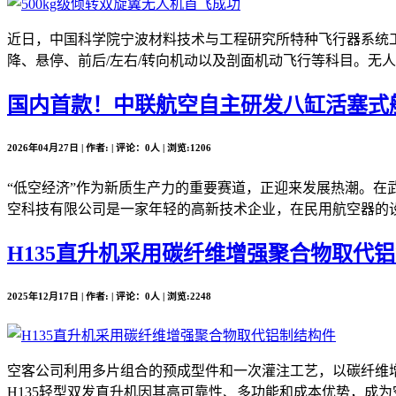
近日，中国科学院宁波材料技术与工程研究所特种飞行器系统工
降、悬停、前后/左右/转向机动以及剖面机动飞行等科目。无人
国内首款！中联航空自主研发八缸活塞式
2026年04月27日 | 作者: | 评论：0人 | 浏览:1206
“低空经济”作为新质生产力的重要赛道，正迎来发展热潮。在
空科技有限公司是一家年轻的高新技术企业，在民用航空器的设
H135直升机采用碳纤维增强聚合物取代
2025年12月17日 | 作者: | 评论：0人 | 浏览:2248
空客公司利用多片组合的预成型件和一次灌注工艺，以碳纤维增
H135轻型双发直升机因其高可靠性、多功能和成本优势，成为空客