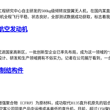
程研究中心自主研发的500kg级倾转双旋翼无人机，在国内某
机全程飞行平稳、状态良好，全部测试数据成功获取，标志着我国
航空发动机
武进国家高新区，一批创新型企业已率先布局，成为这一领域的“先
计、研发和生产领域拥有不俗实力。记者在公司展厅看到，一台八
铝制结构件
强聚合物（CFRP）为原材料，成功取代H135直升机原先的铝
公司同类产品中运维成本最低的直升机。目前，超过1350架H135