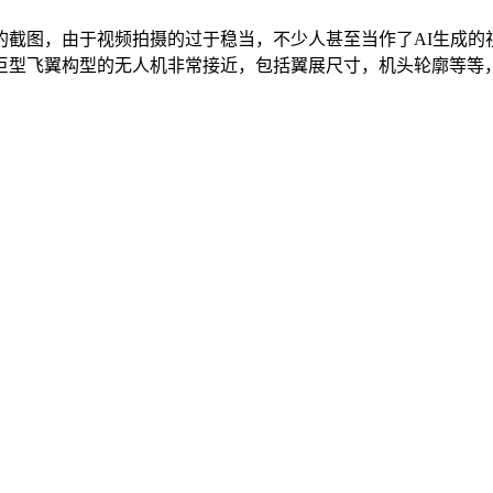
的截图，由于视频拍摄的过于稳当，不少人甚至当作了AI生成的
型飞翼构型的无人机非常接近，包括翼展尺寸，机头轮廓等等，综