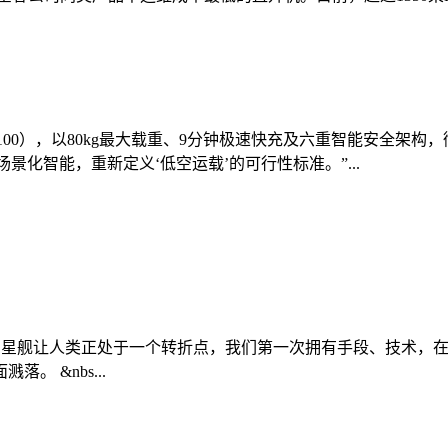
0（FC100），以80kg最大载重、9分钟极速快充及六重智能安
景化智能，重新定义‘低空运载’的可行性标准。”...
027年登陆月球 星舰让人类正处于一个转折点，我们第一次拥有手段
 &nbs...