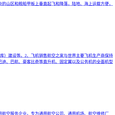
杂的山区和舰船甲板上垂直起飞和降落，陆地、海上运载方便，
库）建设等。2、飞机销售航空之家与世界主要飞机生产商保持
巴迪、巴航、豪客比奇等直升机、固定翼以及公务机的全面机型
用航空服务企业。专为通用航空公司、通用机场、航空维修厂