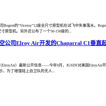
gent的“Viceroy”12座全尺寸原型机在试飞中失事落水。
寸原型机。另外还公布了一个50-150座的...
Elroy Air开发的Chaparral C1
yAir）最新公开信息——今年9月，JGSDF对美国ElroyAir开
示，为了增强陆上自卫队的无人...